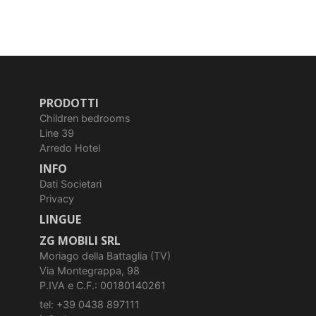
PRODOTTI
Children bedrooms
Line 39
Arredo Hotel
INFO
Dati Societari
Privacy
LINGUE
ZG MOBILI SRL
Moriago della Battaglia (TV)
Via Montegrappa, 98
P.IVA e C.F.: 00180140261
tel: +39 0438 897111