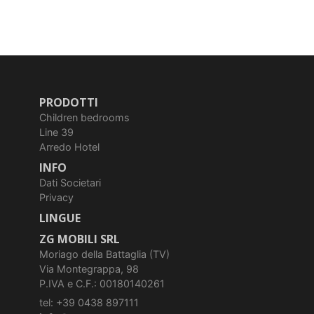
PRODOTTI
Children bedrooms
Line 39
Arredo Hotel
INFO
Dati Societari
Privacy
LINGUE
ZG MOBILI SRL
Moriago della Battaglia (TV)
Via Montegrappa, 98
P.IVA e C.F.: 00180140261
tel: +39 0438 897111